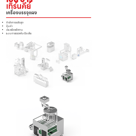
เทิร์นคีย์
เครื่องบรรจุแผง
กำลังการผลิตสูง
คุ้มค่า
ประหยัดพลังงาน
ระบบการตรวจจับเม็ดเสีย