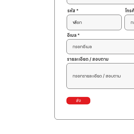
รหัส
โทรศ
อีเมล
รายละเอียด / สอบถาม
ส่ง