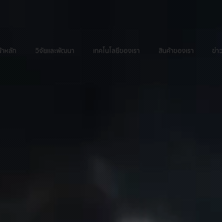
้าหลัก
วิจัยและพัฒนา
เทคโนโลยีของเรา
สินค้าของเรา
ข่า