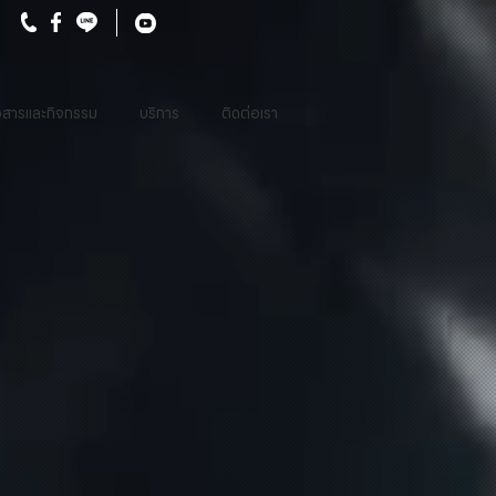
วสารและกิจกรรม
บริการ
ติดต่อเรา