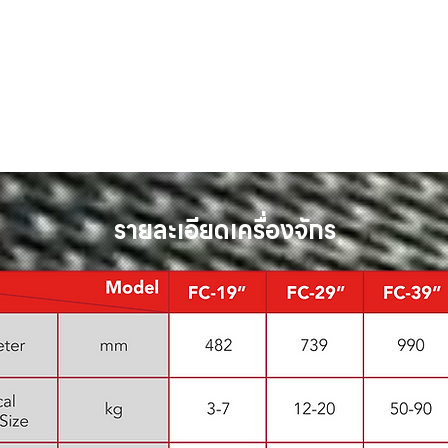
รายละเอียดเครื่องจักร