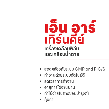
เอ็น อาร์
เทิร์นคีย์
เครื่องเคลือบฟิล์ม
และเคลือบน้ำตาล
สอดคล้องกับระบบ GMP and PIC/S
ทำงานด้วยระบบอัตโนมัติ
ลดเวลาการทำงาน
อายุการใช้งานนาน
ค่าใช้จ่ายในการซ่อมบำรุงต่ำ
คุ้มค่า