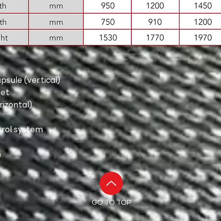
apsule (vertical)
let
rizontal)
trol system
n
GO TO TOP